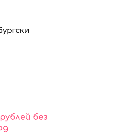
бургски
рублей без
юд