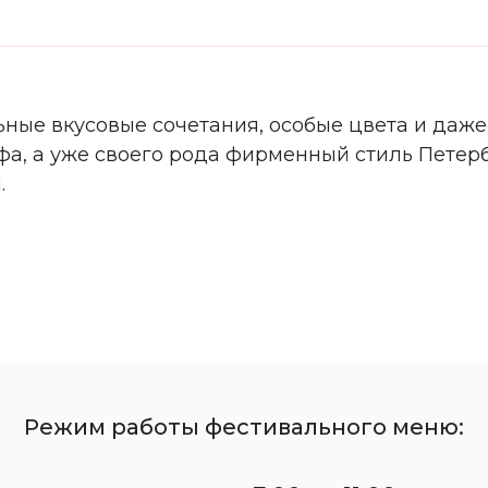
жим работы фестивального меню:
ежедневно с 7:00 до 11:00
ьные вкусовые сочетания, особые цвета и даже
фа, а уже своего рода фирменный стиль Петер
.
Садовая улица 22/2
metropole-sp