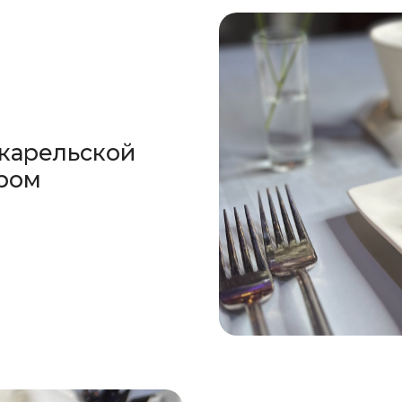
 карельской
ром