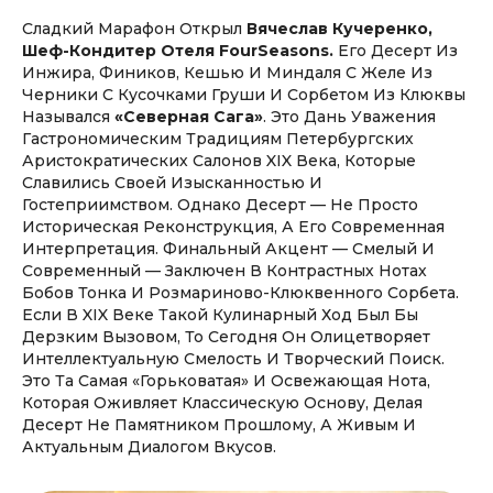
Сладкий Марафон Открыл
Вячеслав Кучеренко,
Шеф-Кондитер Отеля FourSeasons.
Его Десерт Из
Инжира, Фиников, Кешью И Миндаля С Желе Из
Черники С Кусочками Груши И Сорбетом Из Клюквы
Назывался
«Северная Сага»
. Это Дань Уважения
Гастрономическим Традициям Петербургских
Аристократических Салонов XIX Века, Которые
Славились Своей Изысканностью И
Гостеприимством. Однако Десерт — Не Просто
Историческая Реконструкция, А Его Современная
Интерпретация. Финальный Акцент — Смелый И
Современный — Заключен В Контрастных Нотах
Бобов Тонка И Розмариново-Клюквенного Сорбета.
Если В XIX Веке Такой Кулинарный Ход Был Бы
Дерзким Вызовом, То Сегодня Он Олицетворяет
Интеллектуальную Смелость И Творческий Поиск.
Это Та Самая «горьковатая» И Освежающая Нота,
Которая Оживляет Классическую Основу, Делая
Десерт Не Памятником Прошлому, А Живым И
Актуальным Диалогом Вкусов.