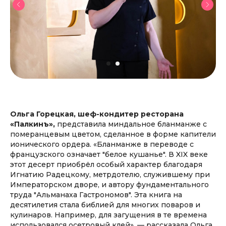
Ольга Горецкая, шеф-кондитер ресторана
«Палкинъ»,
представила
миндальное
бланманже с
померанцевым цветом, сделанное в форме капители
ионического ордера. «Бланманже в переводе с
французского означает "белое кушанье". В XIX веке
этот десерт приобрёл особый характер благодаря
Игнатию Радецкому, метрдотелю, служившему при
Императорском дворе, и автору фундаментального
труда "Альманаха Гастрономов". Эта книга на
десятилетия стала библией для многих поваров и
кулинаров. Например, для загущения в те времена
использовался осетровый клей», — рассказала Ольга.