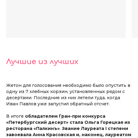
Лучшие из лучших
Жетон для голосования необходимо было опустить в
одну из 7 хлебных корзин, установленных рядом с
десертами. Последние из них летели туда, когда
Если у вас возникли вопросы
Иван Павлов уже запустил обратный отсчет.
к Оргкомитету:
В итоге
обладателем Гран-при конкурса
zavtrak@fontanka.ru
«Петербургский десерт» стала Ольга Горецкая из
ресторана «Палкинъ»
.
Звание Лауреата I степени
Дмитрий Грозный,
завоевала Анна Красовская и, наконец, лауреатом
продюсер фестиваля и конкурса