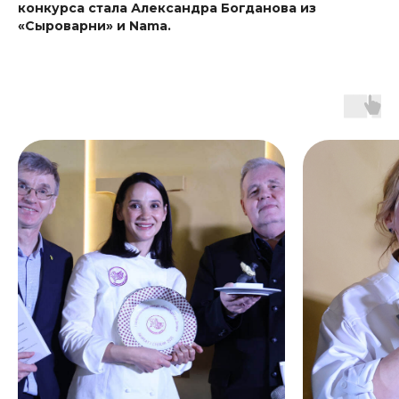
конкурса стала Александра Богданова из
«Сыроварни» и Nama.
По вопросам партнерского
участия:
+ 7 921 334 04 59
ek@fontanka.ru
Екатерина Киселева
Задать